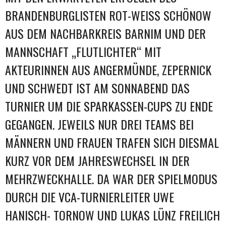
BRANDENBURGLISTEN ROT-WEISS SCHÖNOW A
US DEM NACHBARKREIS BARNIM UND DER M
ANNSCHAFT „FLUTLICHTER“ MIT A
KTEURINNEN AUS ANGERMÜNDE, ZEPERNICK U
ND SCHWEDT IST AM SONNABEND DAS T
URNIER UM DIE SPARKASSEN-CUPS ZU ENDE G
EGANGEN. JEWEILS NUR DREI TEAMS BEI
MÄNNERN UND FRAUEN TRAFEN SICH DIESMAL K
URZ VOR DEM JAHRESWECHSEL IN DER
MEHRZWECKHALLE. DA WAR DER SPIELMODUS D
URCH DIE VCA-TURNIERLEITER UWE
HANISCH- TORNOW UND LUKAS LÜNZ FREILICH Z