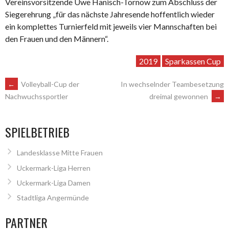
Vereinsvorsitzende Uwe Hanisch-Tornow zum Abschluss der
Siegerehrung „für das nächste Jahresende hoffentlich wieder
ein komplettes Turnierfeld mit jeweils vier Mannschaften bei
den Frauen und den Männern“.
2019
Sparkassen Cup
ARTIKEL-
←
Volleyball-Cup der
In wechselnder Teambesetzung
dreimal gewonnen
→
Nachwuchssportler
NAVIGATION
SPIELBETRIEB
Landesklasse Mitte Frauen
Uckermark-Liga Herren
Uckermark-Liga Damen
Stadtliga Angermünde
PARTNER