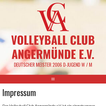
Springe
zum
Inhalt
VOLLEYBALL CLUB
ANGERMÜNDE E.V.
DEUTSCHER MEISTER 2006 D-JUGEND W / M
Impressum
Der Volleyball Club Angermünde e.V. ist ein eingetragener