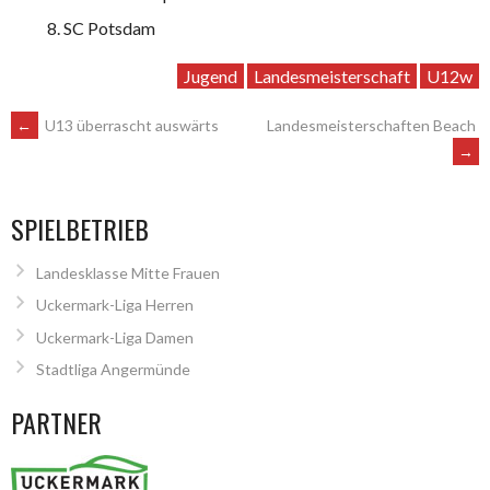
SC Potsdam
Jugend
Landesmeisterschaft
U12w
ARTIKEL-
←
U13 überrascht auswärts
Landesmeisterschaften Beach
→
NAVIGATION
SPIELBETRIEB
Landesklasse Mitte Frauen
Uckermark-Liga Herren
Uckermark-Liga Damen
Stadtliga Angermünde
PARTNER