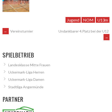
Jugend
NOM
U13m
ARTIKEL-
←
Vereinsturnier
Undankbarer 4.Platz bei der U12
→
NAVIGATION
SPIELBETRIEB
Landesklasse Mitte Frauen
Uckermark-Liga Herren
Uckermark-Liga Damen
Stadtliga Angermünde
PARTNER