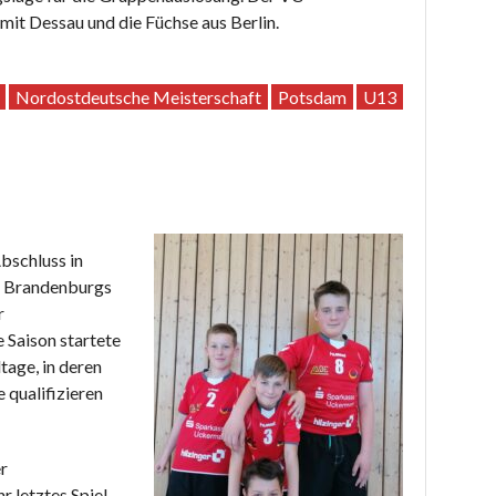
mit Dessau und die Füchse aus Berlin.
Nordostdeutsche Meisterschaft
Potsdam
U13
bschluss in
s Brandenburgs
r
 Saison startete
tage, in deren
e qualifizieren
r
r letztes Spiel