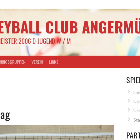
EYBALL CLUB ANGERMÜ
EISTER 2006 D-JUGEND W / M
ININGSGRUPPEN
VEREIN
LINKS
SPIE
Lan
Uck
tag
Uc
Sta
PAR