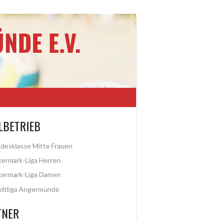
NDE E.V.
LBETRIEB
desklasse Mitte Frauen
ermark-Liga Herren
kermark-Liga Damen
dtliga Angermünde
TNER