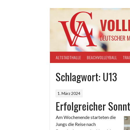
Springe
zum
Inhalt
VOLL
DEUTSCHER M
ALTSTADTHALLE
BEACHVOLLEYBALL
TRA
Schlagwort:
U13
1. März 2024
Erfolgreicher Sonn
Am Wochenende starteten die
Jungs die Reise nach