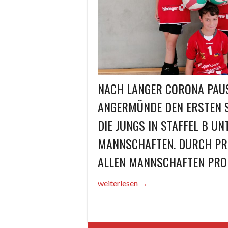
NACH LANGER CORONA PAUSE
ANGERMÜNDE DEN ERSTEN S
DIE JUNGS IN STAFFEL B UN
MANNSCHAFTEN. DURCH PR
ALLEN MANNSCHAFTEN PROB
„U13
weiterlesen
→
in
Brandenburg“