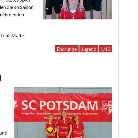
en die so Saison
ilnehmenden
 Toni, Malte
Endrunde
Jugend
U13
n
 und