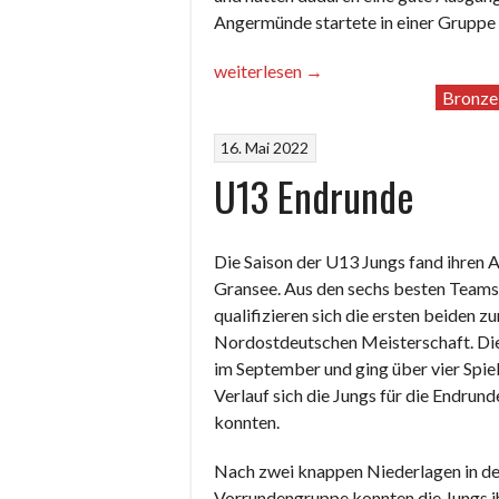
Angermünde startete in einer Gruppe 
„Große
weiterlesen
→
Herausforderung“
Bronze
16. Mai 2022
U13 Endrunde
Die Saison der U13 Jungs fand ihren A
Gransee. Aus den sechs besten Team
qualifizieren sich die ersten beiden zu
Nordostdeutschen Meisterschaft. Die
im September und ging über vier Spiel
Verlauf sich die Jungs für die Endrund
konnten.
Nach zwei knappen Niederlagen in de
Vorrundengruppe konnten die Jungs ih