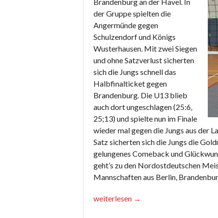
Brandenburg an der Havel. In
der Gruppe spielten die
Angermünde gegen
Schulzendorf und Königs
Wusterhausen. Mit zwei Siegen
und ohne Satzverlust sicherten
sich die Jungs schnell das
Halbfinalticket gegen
Brandenburg. Die U13 blieb
auch dort ungeschlagen (25:6,
25;13) und spielte nun im Finale
wieder mal gegen die Jungs aus der L
Satz sicherten sich die Jungs die Gold
gelungenes Comeback und Glückwunsc
geht’s zu den Nordostdeutschen Meis
Mannschaften aus Berlin, Brandenbur
„Erfolgreicher
weiterlesen
→
Sonntag“