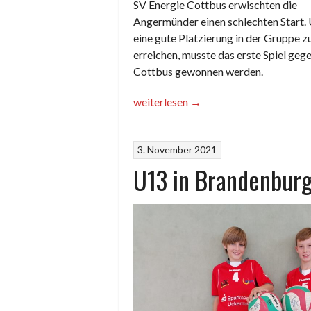
SV Energie Cottbus erwischten die
Angermünder einen schlechten Start.
eine gute Platzierung in der Gruppe z
erreichen, musste das erste Spiel geg
Cottbus gewonnen werden.
„SC
weiterlesen
→
Potsdam
lädt
3. November 2021
ein“
U13 in Brandenbur