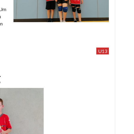
 Um
u
en
U13
g