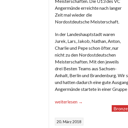
Meisterschaften. Die U13 des VC
Angermünde erreichte nach langer
Zeit mal wieder die
Nordostdeutsche Meisterschaft.
In der Landeshauptstadt waren
Jurek, Lars, Jakob, Nathan, Anton,
Charlie und Pepe schon öfter, nur
nicht zu den Nordostdeutschen
Meisterschaften. Mit den jeweils
drei Besten Teams aus Sachsen-
Anhalt, Berlin und Brandenburg. Wir 
und hatten dadurch eine gute Ausgan
Angermünde startete in einer Gruppe 
„Große
weiterlesen
→
Herausforderung“
Bronze
20. März 2018