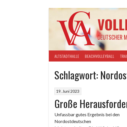
Springe
zum
Inhalt
VOLL
DEUTSCHER M
ALTSTADTHALLE
BEACHVOLLEYBALL
TRA
Schlagwort:
Nordos
19. Juni 2023
Große Herausforde
Unfassbar gutes Ergebnis bei den
Nordostdeutschen