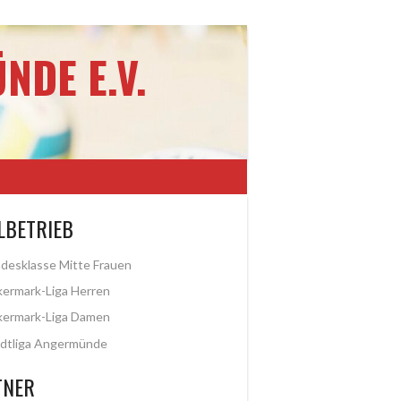
NDE E.V.
LBETRIEB
desklasse Mitte Frauen
ermark-Liga Herren
kermark-Liga Damen
dtliga Angermünde
TNER