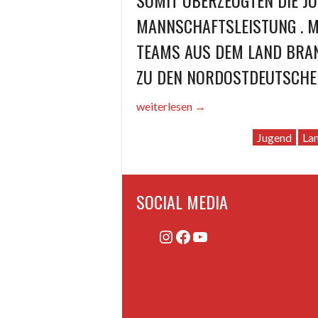
SOMIT ÜBERZEUGTEN DIE JU
MANNSCHAFTSLEISTUNG . MI
TEAMS AUS DEM LAND BRAN
ZU DEN NORDOSTDEUTSCHE
„LM
weiterlesen
→
U14
Jugend
La
männlich“
SOCIAL MEDIA
Instagram
Facebook
YouTube