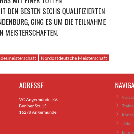
NGS MIT EINER TOLLEN
T DEN BESTEN SECHS QUALIFIZIERTEN
DENBURG, GING ES UM DIE TEILNAHME
N MEISTERSCHAFTEN.
ndesmeisterschaft
Nordostdeutsche Meisterschaft
ADRESSE
NAVIG
Vorst
VC Angermünde e.V.
Berliner Str. 15
Traine
16278 Angermünde
Konta
Links
Impre