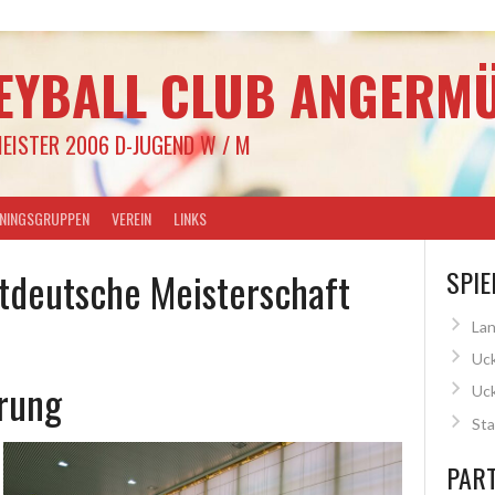
EYBALL CLUB ANGERMÜ
EISTER 2006 D-JUGEND W / M
ININGSGRUPPEN
VEREIN
LINKS
tdeutsche Meisterschaft
SPIE
Lan
Uck
rung
Uc
Sta
PAR