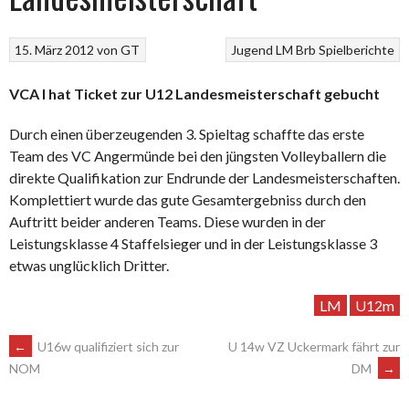
15. März 2012
von
GT
Jugend
LM Brb
Spielberichte
VCA I hat Ticket zur U12 Landesmeisterschaft gebucht
Durch einen überzeugenden 3. Spieltag schaffte das erste
Team des VC Angermünde bei den jüngsten Volleyballern die
direkte Qualifikation zur Endrunde der Landesmeisterschaften.
Komplettiert wurde das gute Gesamtergebniss durch den
Auftritt beider anderen Teams. Diese wurden in der
Leistungsklasse 4 Staffelsieger und in der Leistungsklasse 3
etwas unglücklich Dritter.
LM
U12m
ARTIKEL-
←
U16w qualifiziert sich zur
U 14w VZ Uckermark fährt zur
DM
→
NOM
NAVIGATION