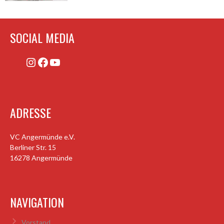
SOCIAL MEDIA
Instagram
Facebook
YouTube
ADRESSE
VC Angermünde e.V.
Berliner Str. 15
16278 Angermünde
NAVIGATION
Vorstand