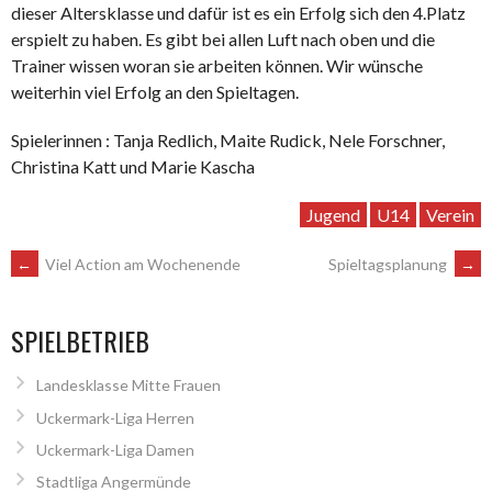
dieser Altersklasse und dafür ist es ein Erfolg sich den 4.Platz
erspielt zu haben. Es gibt bei allen Luft nach oben und die
Trainer wissen woran sie arbeiten können. Wir wünsche
weiterhin viel Erfolg an den Spieltagen.
Spielerinnen : Tanja Redlich, Maite Rudick, Nele Forschner,
Christina Katt und Marie Kascha
Jugend
U14
Verein
ARTIKEL-
←
Viel Action am Wochenende
Spieltagsplanung
→
NAVIGATION
SPIELBETRIEB
Landesklasse Mitte Frauen
Uckermark-Liga Herren
Uckermark-Liga Damen
Stadtliga Angermünde