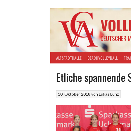
Springe
zum
Inhalt
VOLL
DEUTSCHER M
ALTSTADTHALLE
BEACHVOLLEYBALL
TRA
Etliche spannende 
10. Oktober 2018
von
Lukas Lünz