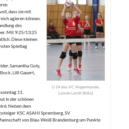
eren
ll, dass sie mit
eich agieren können.
andlung des
ber. Mit 9:25/13:25
lich. Diese kleinen
sten Spieltag
ider, Samantha Goly,
Bock, Lilli Gauert,
U 14 des VC Angermünde,
ssonntag 11.
Leonie Landt (links)
ut in der schönen
wird. Neben dem
bsteiger KSC ASAHI Spremberg, SV
 Mannschaft von Blau-Weiß Brandenburg um Punkte