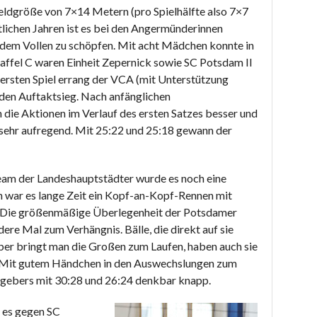
 Feldgröße von 7×14 Metern (pro Spielhälfte also 7×7
tlichen Jahren ist es bei den Angermünderinnen
s dem Vollen zu schöpfen. Mit acht Mädchen konnte in
Staffel C waren Einheit Zepernick sowie SC Potsdam II
m ersten Spiel errang der VCA (mit Unterstützung
den Auftaktsieg. Nach anfänglichen
ie Aktionen im Verlauf des ersten Satzes besser und
e sehr aufregend. Mit 25:22 und 25:18 gewann der
eam der Landeshauptstädter wurde es noch eine
 war es lange Zeit ein Kopf-an-Kopf-Rennen mit
en. Die größenmäßige Überlegenheit der Potsdamer
e Mal zum Verhängnis. Bälle, die direkt auf sie
aber bringt man die Großen zum Laufen, haben auch sie
. Mit gutem Händchen in den Auswechslungen zum
gebers mit 30:28 und 26:24 denkbar knapp.
b es gegen SC