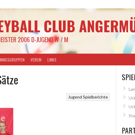
EYBALL CLUB ANGERMÜ
EISTER 2006 D-JUGEND W / M
ININGSGRUPPEN
VEREIN
LINKS
Sätze
SPIE
Lan
Jugend
Spielberichte
Uck
Uc
Sta
PAR