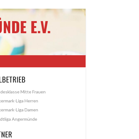
NDE E.V.
LBETRIEB
desklasse Mitte Frauen
ermark-Liga Herren
kermark-Liga Damen
dtliga Angermünde
TNER