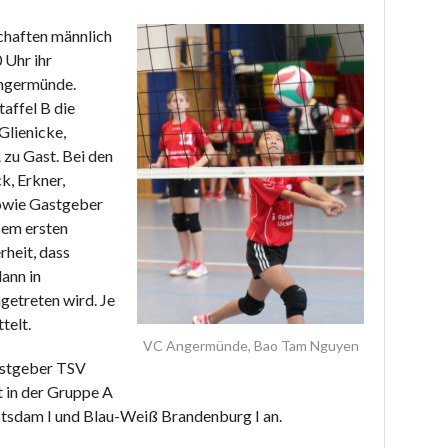
haften männlich
 Uhr ihr
ngermünde.
taffel B die
Glienicke,
zu Gast. Bei den
k, Erkner,
owie Gastgeber
sem ersten
rheit, dass
dann in
getreten wird. Je
telt.
VC Angermünde, Bao Tam Nguyen
Gastgeber TSV
t in der Gruppe A
otsdam I und Blau-Weiß Brandenburg I an.