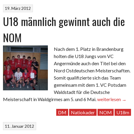
19. März 2012
U18 männlich gewinnt auch die
NOM
Nach dem 1. Platz in Brandenburg
holten die U18 Jungs vom VC
Angermünde auch den Titel bei den
Nord Ostdeutschen Meisterschaften.
Somit qualifizierte sich das Team
gemeinsam mit dem 1. VC Potsdam
Waldstadt für die Deutsche
„U18
Meisterschaft in Waldgirmes am 5. und 6 Mai.
weiterlesen
→
männlich
DM
Natiokader
NOM
U18m
gewinnt
auch
11. Januar 2012
die