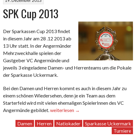
19. Dezember 2013
SPK Cup 2013
Der Sparkassen Cup 2013 findet
in diesem Jahr am 28 .12 2013 ab
13 Uhr statt. In der Angermünder
Mehrzweckhalle spielen der
Gastgeber VC Angermünde und
jeweils 3 eingeladene Damen- und Herrenteams um die Pokale
der Sparkasse Uckermark.
Bei den Damen und Herren kommt es auch in diesem Jahr zu
einem schönen Wiedersehen, denn je ein Team aus dem
Starterfeld wird mit vielen ehemaligen SpielerInnen des VC
„SPK
Angermünde gebildet.
weiterlesen
→
Cup
Damen
Herren
Natiokader
Sparkasse Uckermark
2013“
Turniere