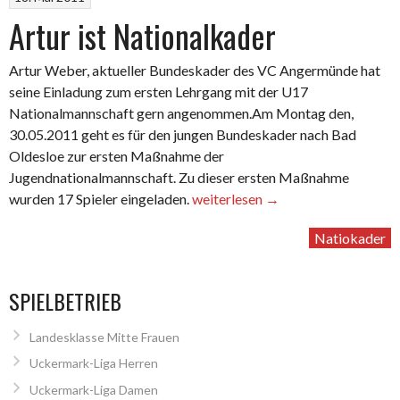
Artur ist Nationalkader
Artur Weber, aktueller Bundeskader des VC Angermünde hat
seine Einladung zum ersten Lehrgang mit der U17
Nationalmannschaft gern angenommen.Am Montag den,
30.05.2011 geht es für den jungen Bundeskader nach Bad
Oldesloe zur ersten Maßnahme der
Jugendnationalmannschaft. Zu dieser ersten Maßnahme
„Artur
wurden 17 Spieler eingeladen.
weiterlesen
→
ist
Natiokader
Nationalkader“
SPIELBETRIEB
Landesklasse Mitte Frauen
Uckermark-Liga Herren
Uckermark-Liga Damen