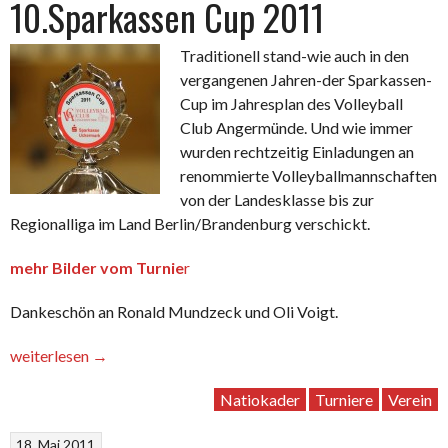
10.Sparkassen Cup 2011
NOM“
Traditionell stand-wie auch in den
vergangenen Jahren-der Sparkassen-
Cup im Jahresplan des Volleyball
Club Angermünde. Und wie immer
wurden rechtzeitig Einladungen an
renommierte Volleyballmannschaften
von der Landesklasse bis zur
Regionalliga im Land Berlin/Brandenburg verschickt.
mehr Bilder vom Turnie
r
Dankeschön an Ronald Mundzeck und Oli Voigt.
„10.Sparkassen
weiterlesen
→
Cup
Natiokader
Turniere
Verein
2011“
18. Mai 2011