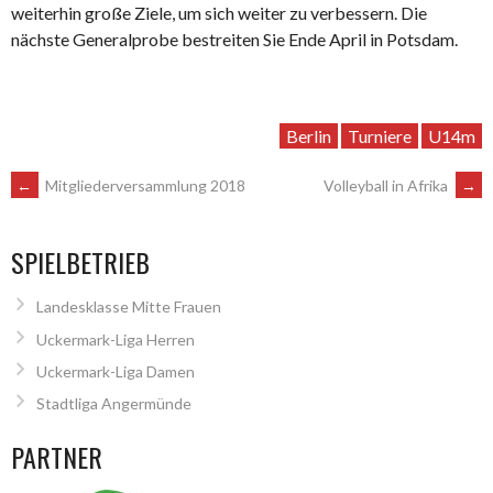
weiterhin große Ziele, um sich weiter zu verbessern. Die
nächste Generalprobe bestreiten Sie Ende April in Potsdam.
Berlin
Turniere
U14m
ARTIKEL-
←
Mitgliederversammlung 2018
Volleyball in Afrika
→
NAVIGATION
SPIELBETRIEB
Landesklasse Mitte Frauen
Uckermark-Liga Herren
Uckermark-Liga Damen
Stadtliga Angermünde
PARTNER