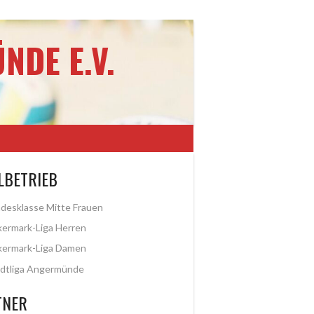
NDE E.V.
LBETRIEB
desklasse Mitte Frauen
ermark-Liga Herren
kermark-Liga Damen
dtliga Angermünde
TNER