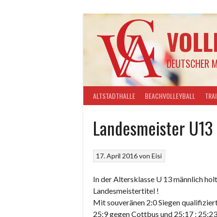
Springe
zum
Inhalt
VOLL
DEUTSCHER M
ALTSTADTHALLE
BEACHVOLLEYBALL
TRA
Landesmeister U13
17. April 2016
von
Eisi
In der Altersklasse U 13 männlich ho
Landesmeistertitel !
Mit souveränen 2:0 Siegen qualifiziert
25:9 gegen Cottbus und 25:17 ; 25:23