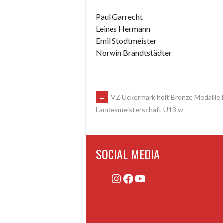
Paul Garrecht
Leines Hermann
Emil Stodtmeister
Norwin Brandtstädter
ARTIKEL-
←
VZ Uckermark holt Bronze Medaille 
Landesmeisterschaft U13 w
NAVIGATION
SOCIAL MEDIA
Instagram
Facebook
YouTube