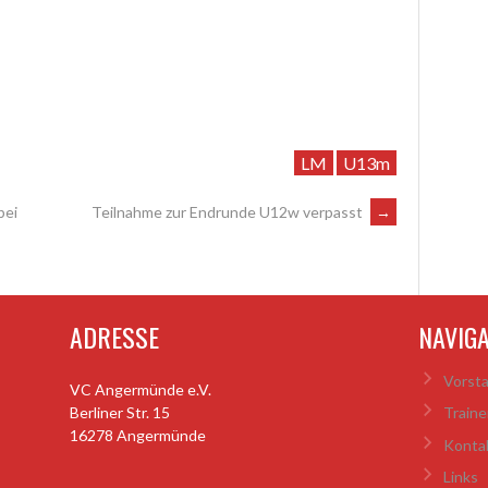
LM
U13m
bei
Teilnahme zur Endrunde U12w verpasst
→
ADRESSE
NAVIG
Vorst
VC Angermünde e.V.
Berliner Str. 15
Traine
16278 Angermünde
Konta
Links