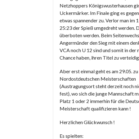
Netzhoppers Königswusterhausen ging 
Uckermärker. Im Finale ging es gege
etwas spannender zu. Verlor man im 1.
25:23 der Spieß umgedreht werden. D
überboten werden. Beim Seitenwechsel
Angermünder den Sieg mit einem denk
VCA noch U 12 sind und somit in der n
Chance haben, ihren Titel zu verteidig
Aber erst einmal geht es am 29.05. zu
Nordostdeutschen Meisterschaften
(Austragungsort steht derzeit noch ni
fest), wo sich die junge Mannschaft m
Platz 1 oder 2 immerhin für die Deut
Meisterschaft qualifizieren kann !
Herzlichen Glückwunsch !
Es spielten: