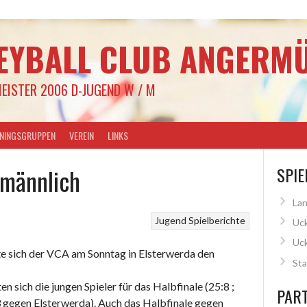
EYBALL CLUB ANGERMÜ
EISTER 2006 D-JUGEND W / M
ININGSGRUPPEN
VEREIN
LINKS
 männlich
SPIE
Lan
Jugend
Spielberichte
Uck
Uc
lte sich der VCA am Sonntag in Elsterwerda den
Sta
en sich die jungen Spieler für das Halbfinale (25:8 ;
PAR
 gegen Elsterwerda). Auch das Halbfinale gegen