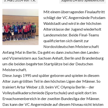
5. März 2014
von
T.R.
Jugend
LM Brb
Spielberichte
Mit einem überragenden Finalauftritt
schlägt der VC Angermünde Potsdam
Waldstadt und wird in der höchsten
Altersklasse der Jugend wiederholt
Landesmeister. Beide Final-Teams
qualifizierten sich damit zur
Nordostdeutschen Meisterschaft
Anfang Mai in Berlin. Da geht es dann zwischen den Landes-
und Vizemeistern aus Sachsen Anhalt, Berlin und Brandenburg
um die beiden begehrten Startplätze bei der Deutschen
Meisterschaft.
Diese Jungs 1995 und später geboren und spielen in diesem
Alter zum größten Teil in den höchsten Ligen der Männer. So
trainiert Artur Weber z.B. beim VC Olympia Berlin – der
Volleyballkaderschmiede (Sportschule) und spielt dort im
Erwachsenenbereich in der zweiten Bundesliga der Männer.
Das kann der VC Angermünde auf diesem Niveau nicht leisten