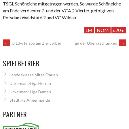
TSGL Schöneiche mitgetragen werden. So wurde Schöneiche
am Ende verdienter 3. und der VCA 2 Vierter, gefolgt von
Potsdam Waldstatd 2 und VC Wildau.
LM
NOM
u20m
ARTIKEL-
←
U 13w knapp am Ziel vorbei
Tag der Überraschungen
→
NAVIGATION
SPIELBETRIEB
Landesklasse Mitte Frauen
Uckermark-Liga Herren
Uckermark-Liga Damen
Stadtliga Angermünde
PARTNER