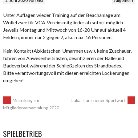
1. Juni 2020
von
Eisi
Allgemein
Unter Auflagen wieder Training auf der Beachanlage am
Wolletzsee für VCA-Vereinsmitglieder ab sofort möglich.
Jeweils Montag und Mittwoch von 16-20 Uhr auf aktuell 4
Feldern, immer nur 2 gegen 2, also max. 16 Personen.
Kein Kontakt (Abklatschen, Umarmen usw.), keine Zuschauer,
führen von Anwesenheitslisten, desinfizieren der Bälle und
Badeverbot während der Schließzeiten des Strandbades.
Bitte verantwortungsvoll mit diesen erreichten Lockerungen
umgehen!
ARTIKEL-
←
Mitteilung zur
Lukas Lünz neuer Sportwart
→
Mitgliederversammlung 2020
NAVIGATION
SPIELBETRIEB