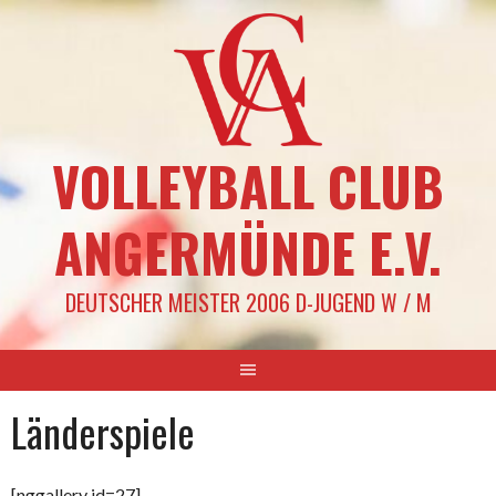
Springe
zum
Inhalt
VOLLEYBALL CLUB
ANGERMÜNDE E.V.
DEUTSCHER MEISTER 2006 D-JUGEND W / M
Länderspiele
[nggallery id=27]